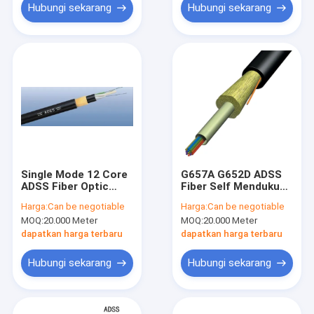
Hubungi sekarang
Hubungi sekarang
Single Mode 12 Core
G657A G652D ADSS
ADSS Fiber Optic
Fiber Self Mendukung
Cable Penggunaan
Kabel Telepon Udara
Harga:
Can be negotiable
Harga:
Can be negotiable
Telekomunikasi Luar
6 Core
MOQ:
20.000 Meter
MOQ:
20.000 Meter
Ruangan
dapatkan harga terbaru
dapatkan harga terbaru
Hubungi sekarang
Hubungi sekarang