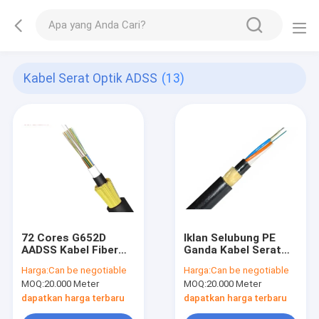
Kabel Serat Optik ADSS
(13)
72 Cores G652D
Iklan Selubung PE
AADSS Kabel Fiber
Ganda Kabel Serat
Optic Semua
Optik Udara 48 Core
Harga:
Can be negotiable
Harga:
Can be negotiable
Dielektrik Self
Model Tunggal
MOQ:
20.000 Meter
MOQ:
20.000 Meter
Supporting Aerial
Semua Dielektrik
Mandiri
dapatkan harga terbaru
dapatkan harga terbaru