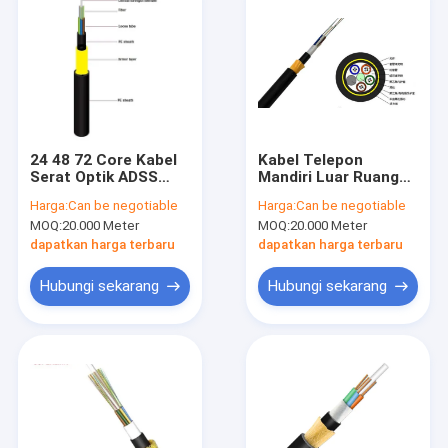
24 48 72 Core Kabel
Kabel Telepon
Serat Optik ADSS
Mandiri Luar Ruangan
Semua Kabel Serat
Kabel Optik ADSS
Harga:
Can be negotiable
Harga:
Can be negotiable
Optik Pendukung
Rentang 40 80 100
MOQ:
20.000 Meter
MOQ:
20.000 Meter
Mandiri Dielektrik
200
dapatkan harga terbaru
dapatkan harga terbaru
Hubungi sekarang
Hubungi sekarang
Rumah
Produk
Tentang kita