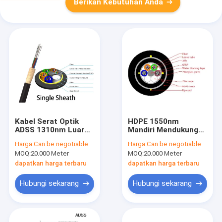
Berikan Kebutuhan Anda
Kabel Serat Optik
HDPE 1550nm
ADSS 1310nm Luar
Mandiri Mendukung
Ruangan Semua
Semua Kabel Serat
Harga:
Can be negotiable
Harga:
Can be negotiable
Dielektrik Mandiri
Optik Lapis Baja
MOQ:
20.000 Meter
MOQ:
20.000 Meter
Mendukung 48 Core
Dielektrik G652D
G657A Cores
dapatkan harga terbaru
dapatkan harga terbaru
Hubungi sekarang
Hubungi sekarang