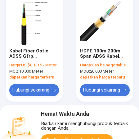
Kabel Fiber Optic
HDPE 100m 200m
ADSS Gfrp
Span ADSS Kabel
Pendukung Mandiri 2
Serat Optik Udara
Harga:
US $0.1-0.5 / Meter
Harga:
Can be negotiable
To144 Core Semua
Pendukung Mandiri
MOQ:
10.000 Meter
MOQ:
20.000 Meter
Dielektrik
48 96 Core
dapatkan harga terbaru
dapatkan harga terbaru
Hubungi sekarang
Hubungi sekarang
Hemat Waktu Anda
Biarkan kami menghubungi produk terbaik
dengan Anda.