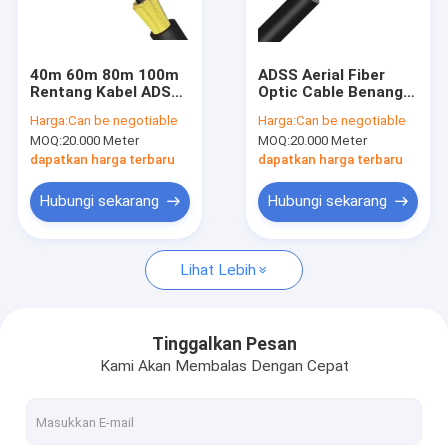
Hubungi kami
40m 60m 80m 100m
ADSS Aerial Fiber
Rentang Kabel ADSS
Optic Cable Benang
Kabel Serat Optik Luar Ruangan
Benang Aramid Jaket
Aramid Jaket Ganda
Harga:
Can be negotiable
Harga:
Can be negotiable
Ganda 24core 48core
100m 120m Rentang
MOQ:
20.000 Meter
MOQ:
20.000 Meter
24core 48core
Kabel Serat Optik Pendukung Mandiri
dapatkan harga terbaru
dapatkan harga terbaru
Kabel drop FTTH dalam ruangan
Hubungi sekarang
Hubungi sekarang
Kabel drop FTTH luar ruangan
Lihat Lebih
Kabel Patch FTTH
KABEL LAN UTP
Tinggalkan Pesan
Kami Akan Membalas Dengan Cepat
Kabel Lan FTP
KABEL LAN SFTP